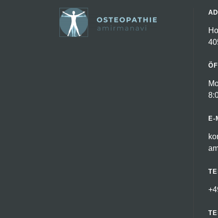
AD
Ho
40
ÖF
Mo
8:
E-
ko
am
TE
+4
TE