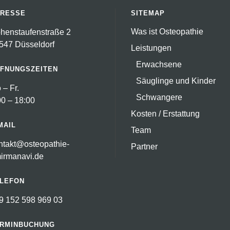
RESSE
SITEMAP
Was ist Osteopathie
henstaufenstraße 2
547 Düsseldorf
Leistungen
Erwachsene
FNUNGSZEITEN
Säuglinge und Kinder
 – Fr.
Schwangere
00 – 18:00
Kosten / Erstattung
MAIL
Team
ntakt@osteopathie-
Partner
irmanavi.de
LEFON
9 152 598 969 03
RMINBUCHUNG