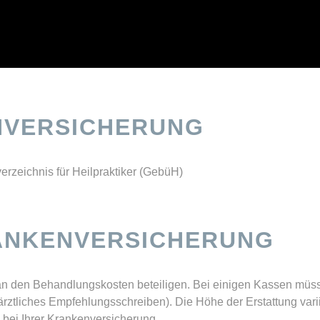
NVERSICHERUNG
rzeichnis für Heilpraktiker (GebüH)
ANKENVERSICHERUNG
an den Behandlungskosten beteiligen. Bei einigen Kassen müss
ztliches Empfehlungsschreiben). Die Höhe der Erstattung varii
bei Ihrer Krankenversicherung.