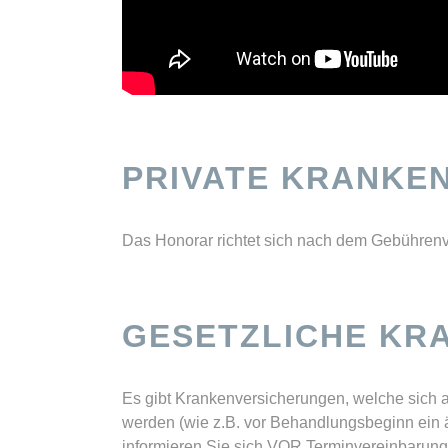
PRIVATE KRANKE
Das Honorar richtet sich nach dem Gebührenve
GESETZLICHE KR
Es gibt Krankenversicherungen, welche sich 
werden (wie z.B. vor Behandlungsbeginn ein är
informieren Sie sich VOR Terminvereinbarung 