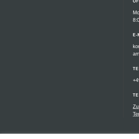
ÖF
Mo
8:
E-
ko
am
TE
+4
TE
Zu
Te