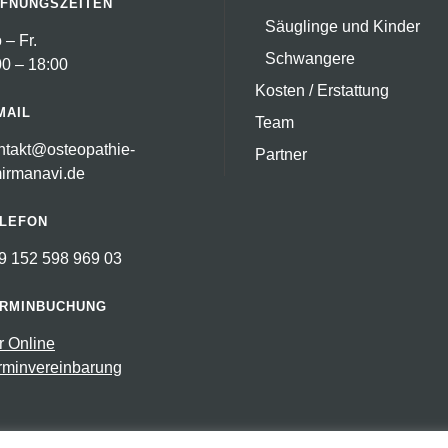
FNUNGSZEITEN
Säuglinge und Kinder
 – Fr.
Schwangere
00 – 18:00
Kosten / Erstattung
MAIL
Team
ntakt@osteopathie-
Partner
irmanavi.de
LEFON
9 152 598 969 03
RMINBUCHUNG
r Online
rminvereinbarung